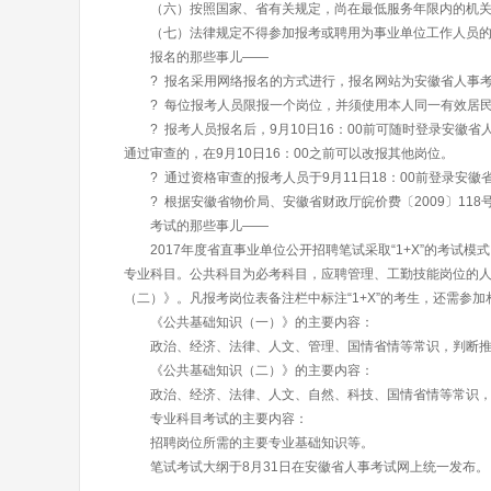
（六）按照国家、省有关规定，尚在最低服务年限内的机关
（七）法律规定不得参加报考或聘用为事业单位工作人员的
报名的那些事儿——
? 报名采用网络报名的方式进行，报名网站为安徽省人事考试网。
? 每位报考人员限报一个岗位，并须使用本人同一有效居民
? 报考人员报名后，9月10日16：00前可随时登录安徽
通过审查的，在9月10日16：00之前可以改报其他岗位。
? 通过资格审查的报考人员于9月11日18：00前登录安
? 根据安徽省物价局、安徽省财政厅皖价费〔2009〕118
考试的那些事儿——
2017年度省直事业单位公开招聘笔试采取“1+X”的考试模式
专业科目。公共科目为必考科目，应聘管理、工勤技能岗位的
（二）》。凡报考岗位表备注栏中标注“1+X”的考生，还需参
《公共基础知识（一）》的主要内容：
政治、经济、法律、人文、管理、国情省情等常识，判断推
《公共基础知识（二）》的主要内容：
政治、经济、法律、人文、自然、科技、国情省情等常识，
专业科目考试的主要内容：
招聘岗位所需的主要专业基础知识等。
笔试考试大纲于8月31日在安徽省人事考试网上统一发布。