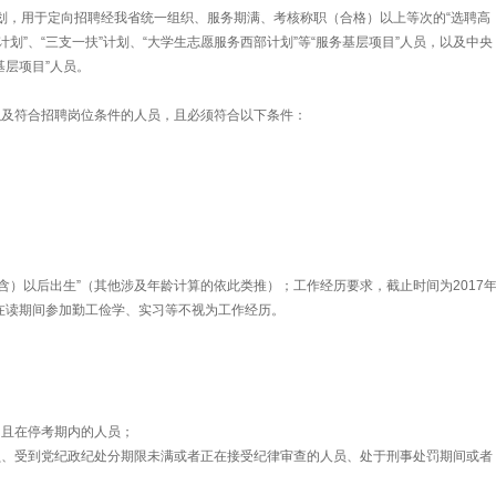
划，用于定向招聘经我省统一组织、服务期满、考核称职（合格）以上等次的“选聘高
划”、“三支一扶”计划、“大学生志愿服务西部计划”等“服务基层项目”人员，以及中央
基层项目”人员。
及符合招聘岗位条件的人员，且必须符合以下条件：
（含）以后出生”（其他涉及年龄计算的依此类推）；工作经历要求，截止时间为2017
生在读期间参加勤工俭学、实习等不视为工作经历。
且在停考期内的人员；
受到党纪政纪处分期限未满或者正在接受纪律审查的人员、处于刑事处罚期间或者