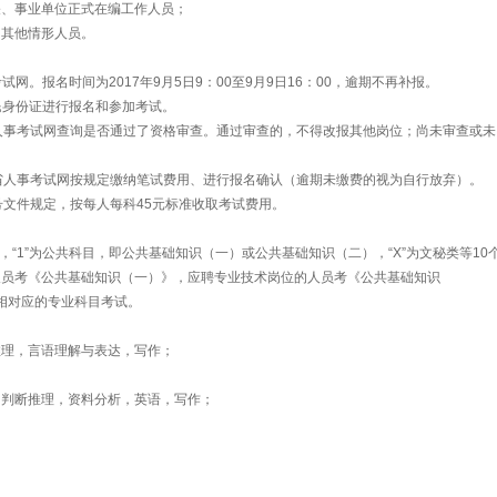
、事业单位正式在编工作人员；
其他情形人员。
报名时间为2017年9月5日9：00至9月9日16：00，逾期不再补报。
身份证进行报名和参加考试。
省人事考试网查询是否通过了资格审查。通过审查的，不得改报其他岗位；尚未审查或未
徽省人事考试网按规定缴纳笔试费用、进行报名确认（逾期未缴费的视为自行放弃）。
号文件规定，按每人每科45元标准收取考试费用。
，“1”为公共科目，即公共基础知识（一）或公共基础知识（二），“X”为文秘类等10
人员考《公共基础知识（一）》，应聘专业技术岗位的人员考《公共基础知识
加相对应的专业科目考试。
理，言语理解与表达，写作；
判断推理，资料分析，英语，写作；