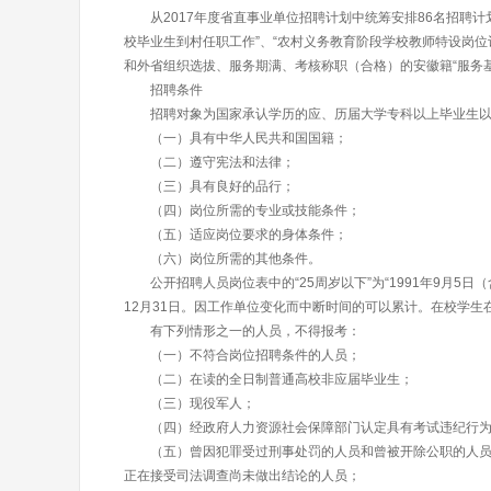
从2017年度省直事业单位招聘计划中统筹安排86名招聘计
校毕业生到村任职工作”、“农村义务教育阶段学校教师特设岗位计
和外省组织选拔、服务期满、考核称职（合格）的安徽籍“服务
招聘条件
招聘对象为国家承认学历的应、历届大学专科以上毕业生以
（一）具有中华人民共和国国籍；
（二）遵守宪法和法律；
（三）具有良好的品行；
（四）岗位所需的专业或技能条件；
（五）适应岗位要求的身体条件；
（六）岗位所需的其他条件。
公开招聘人员岗位表中的“25周岁以下”为“1991年9月5日
12月31日。因工作单位变化而中断时间的可以累计。在校学
有下列情形之一的人员，不得报考：
（一）不符合岗位招聘条件的人员；
（二）在读的全日制普通高校非应届毕业生；
（三）现役军人；
（四）经政府人力资源社会保障部门认定具有考试违纪行为
（五）曾因犯罪受过刑事处罚的人员和曾被开除公职的人员、
正在接受司法调查尚未做出结论的人员；