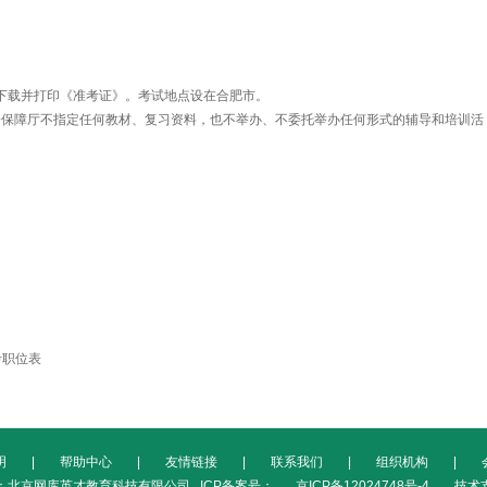
。
下载并打印《准考证》。考试地点设在合肥市。
障厅不指定任何教材、复习资料，也不举办、不委托举办任何形式的辅导和培训活
考职位表
明
|
帮助中心
|
友情链接
|
联系我们
|
组织机构
|
：北京网库英才教育科技有限公司 ICP备案号：
京ICP备12024748号-4
技术